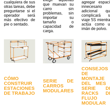
cualquiera de sus
agregar espac
que muevan su
otras tareas, debe
innecesario
carro sin
preguntarse si el
adicional qu
problemas, sin
operador será
complicará s
importar su
más efectivo de
viaje 5S mientr
tamaño o
pie o sentado.
actúa como u
capacidad de
imán de polvo.
carga.
CONSEJOS
DE
CÓMO
MONTAJE
SERIE DE
CONSTRUIR
DEL MES 
CARROS
ESTACIONES
SERIE D
MODULARES
DE TRABAJO
RACKS D
FLUJO
MODULAR