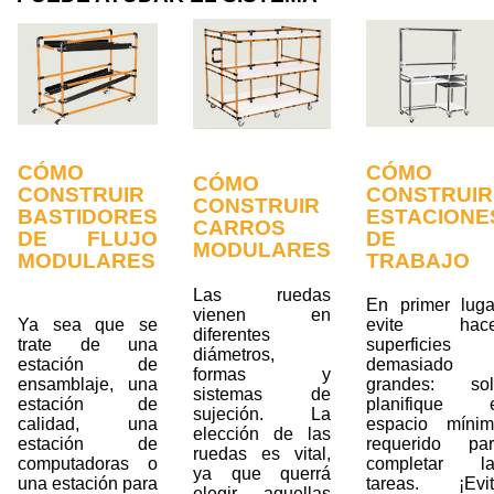
CÓMO
CÓMO
CÓMO
CONSTRUIR
CONSTRUIR
CONSTRUIR
BASTIDORES
ESTACIONE
CARROS
DE FLUJO
DE
MODULARES
MODULARES
TRABAJO
Las ruedas
En primer luga
vienen en
Ya sea que se
evite hace
diferentes
trate de una
superficies
diámetros,
estación de
demasiado
formas y
ensamblaje, una
grandes: sol
sistemas de
estación de
planifique e
sujeción. La
calidad, una
espacio míni
elección de las
estación de
requerido pa
ruedas es vital,
computadoras o
completar la
ya que querrá
una estación para
tareas. ¡Evi
elegir aquellas