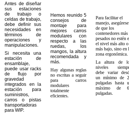
Antes de diseñar
sus estaciones
de trabajo o
Hemos reunido 5
Para facilitar el
celdas de trabajo,
consejos de
manejo, asegúrese
debe definir sus
montaje para
de que los
necesidades en
mejores carros
contenedores más
términos de
modulares con
pesados no estén 
operaciones y
respecto a las
el nivel más alto o
manipulaciones.
ruedas, los
más bajo, sino en 
mangos, la altura
Si necesita una
zona ergonómica.
recomendada y
estación de
más.
La altura de l
ensamblaje,
niveles siemp
puede usar racks
Hay algunas reglas
debe variar des
de flujo por
no escritas a seguir
un mínimo de 
gravedad
para carros
pulgadas hasta 
integrados en la
modulares
máximo de 6
estación para
totalmente
pulgadas.
suministros,
eficientes.
carros o pistas
transportadoras
para WIP.