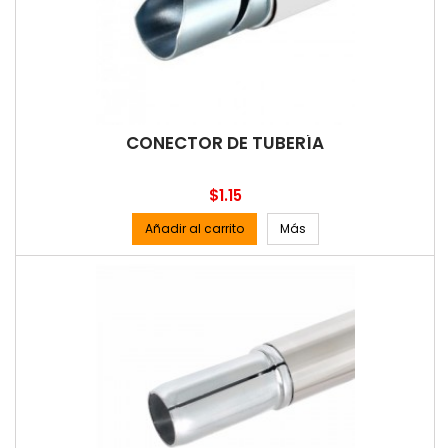
CONECTOR DE TUBERÍA
Precio
$1.15
Añadir al carrito
Más