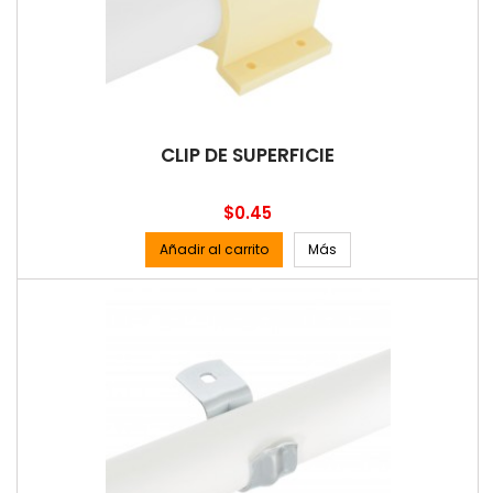
CLIP DE SUPERFICIE
Precio
$0.45
Añadir al carrito
Más