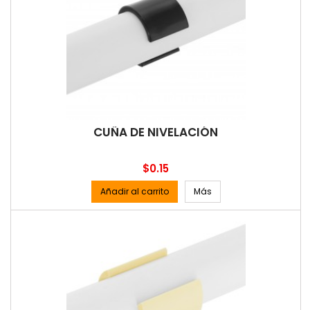
CUÑA DE NIVELACIÓN
Precio
$0.15
Añadir al carrito
Más