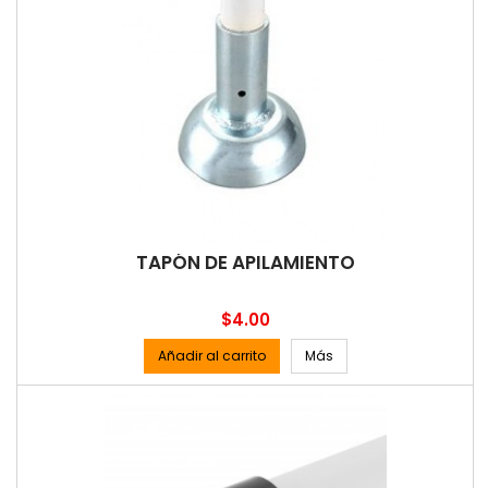
TAPÓN DE APILAMIENTO
Precio
$4.00
Añadir al carrito
Más