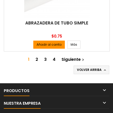
ABRAZADERA DE TUBO SIMPLE
Precio
$0.75
Añadir al carrito
Más
1
2
3
4
Siguiente

VOLVER ARRIBA


PRODUCTOS

NUESTRA EMPRESA