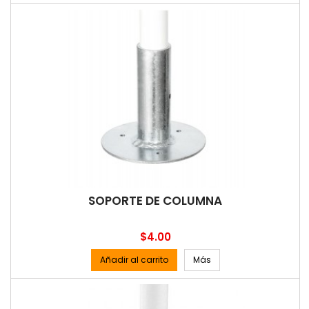
SOPORTE DE COLUMNA
Precio
$4.00
Añadir al carrito
Más