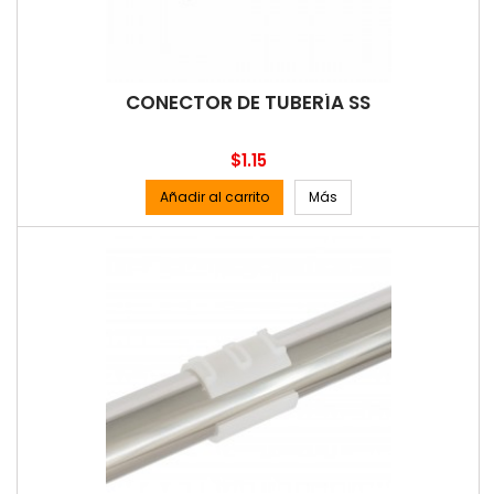
CONECTOR DE TUBERÍA SS
Precio
$1.15
Añadir al carrito
Más