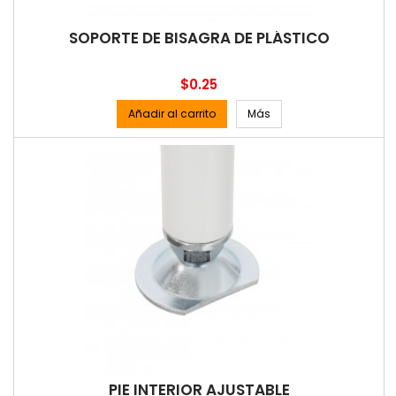
SOPORTE DE BISAGRA DE PLÁSTICO
Precio
$0.25
Añadir al carrito
Más
PIE INTERIOR AJUSTABLE