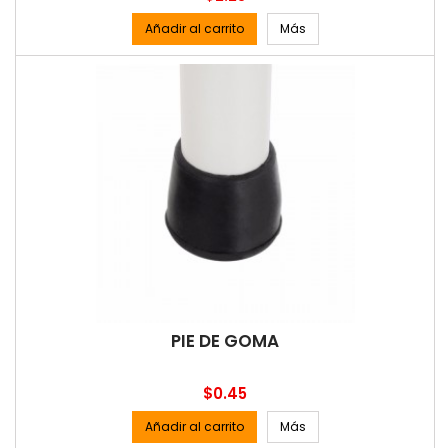
Añadir al carrito
Más
PIE DE GOMA
Precio
$0.45
Añadir al carrito
Más