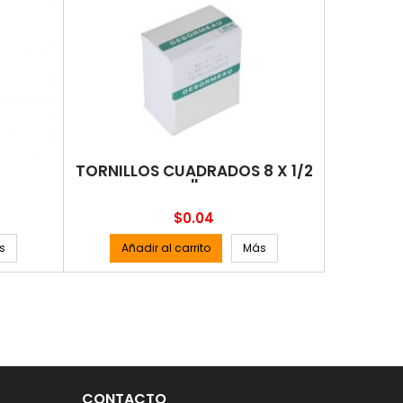
TORNILLOS CUADRADOS 8 X 1/2
''
Precio
$0.04
s
Añadir al carrito
Más

CONTACTO