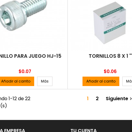
NILLO PARA JUEGO HJ-15
TORNILLOS 8 X 1 ''
Precio
Precio
$0.07
$0.06
Añadir al carrito
Más
Añadir al carrito
Má
do 1-12 de 22
1
2
Siguiente
o(s)
A EMPRESA
TU CUENTA