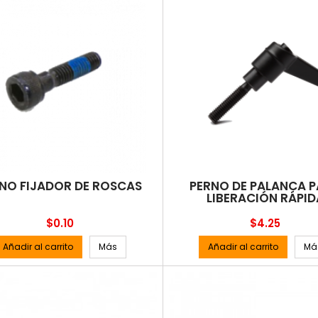
NO FIJADOR DE ROSCAS
PERNO DE PALANCA 
LIBERACIÓN RÁPID
Precio
Precio
$0.10
$4.25
Añadir al carrito
Más
Añadir al carrito
Má