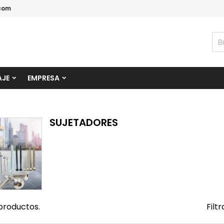
com
AJE
EMPRESA
SUJETADORES
productos.
Filtr