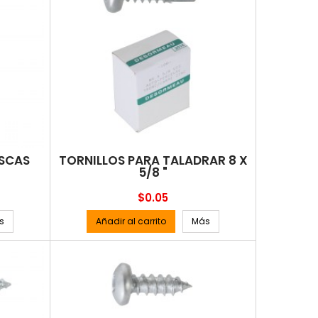
OSCAS
TORNILLOS PARA TALADRAR 8 X
5/8 "
Precio
$0.05
s
Añadir al carrito
Más