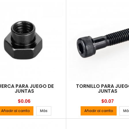
UERCA PARA JUEGO DE
TORNILLO PARA JUEG
JUNTAS
JUNTAS
Precio
Precio
$0.06
$0.07
Añadir al carrito
Más
Añadir al carrito
Má