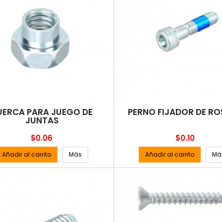
UERCA PARA JUEGO DE
PERNO FIJADOR DE R
JUNTAS
Precio
Precio
$0.06
$0.10
Añadir al carrito
Más
Añadir al carrito
Má