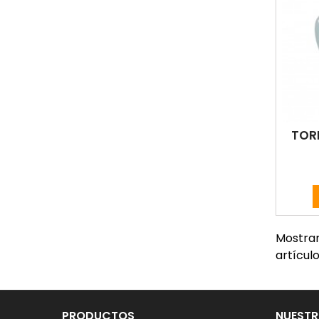
TOR
Mostran
artícul
PRODUCTOS
NUESTR