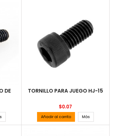
O DE
TORNILLO PARA JUEGO HJ-15
Precio
$0.07
s
Añadir al carrito
Más