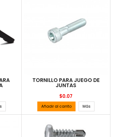
PARA
TORNILLO PARA JUEGO DE
A
JUNTAS
Precio
$0.07
s
Añadir al carrito
Más