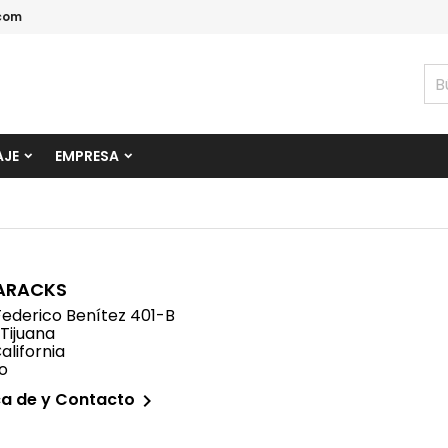
com
AJE
EMPRESA
ARACKS
 Federico Benítez 401-B
 Tijuana
alifornia
o
a de y Contacto
