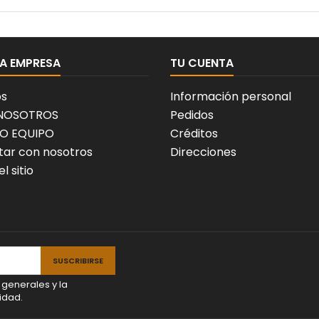
A EMPRESA
TU CUENTA
os
Información personal
 NOSOTROS
Pedidos
O EQUIPO
Créditos
ar con nosotros
Direcciones
l sitio
 generales y la
idad.