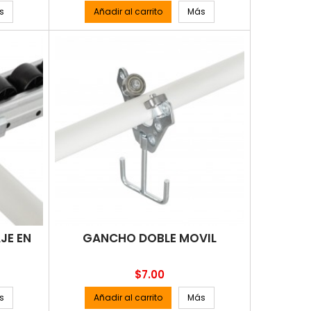
s
Añadir al carrito
Más
JE EN
GANCHO DOBLE MOVIL
Precio
$7.00
s
Añadir al carrito
Más