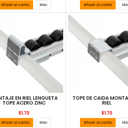
Añadir al carrito
Más
Añadir al carrito
Má
TAJE EN RIEL LENGÜETA
TOPE DE CAIDA MONTA
TOPE ACERO ZINC
RIEL
Precio
Precio
$1.70
$1.70
Añadir al carrito
Más
Añadir al carrito
Má