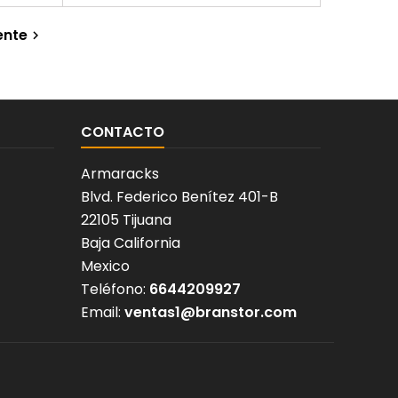
ente

CONTACTO
Armaracks
Blvd. Federico Benítez 401-B
22105 Tijuana
Baja California
Mexico
Teléfono:
6644209927
Email:
ventas1@branstor.com