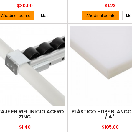
Precio
Precio
$30.00
$1.23
Añadir al carrito
Más
Añadir al carrito
Má
JE EN RIEL INICIO ACERO
PLÁSTICO HDPE BLANCO
ZINC
/ 4 ''
Precio
Precio
$1.40
$105.00