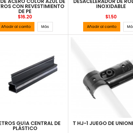
DE ACERO COLOR AZUL DE
DESACELERADOR DE RO
TROS CON REVESTIMIENTO
INOXIDABLE
DE PE
Precio
Precio
$16.20
$1.50
Añadir al carrito
Más
Añadir al carrito
Má
ETROS GUÍA CENTRAL DE
T HJ-1 JUEGO DE UNIONE
PLÁSTICO