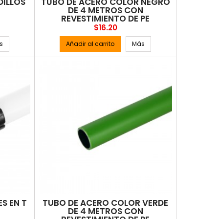
DILLOS
TUBO DE ACERO COLOR NEGRO
DE 4 METROS CON
REVESTIMIENTO DE PE
Precio
$16.20
s
Añadir al carrito
Más
S EN T
TUBO DE ACERO COLOR VERDE
DE 4 METROS CON