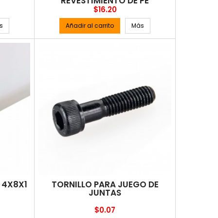
REVESTIMIENTO DE PE
Precio
$16.20
s
Añadir al carrito
Más
 4X8X1
TORNILLO PARA JUEGO DE
JUNTAS
Precio
$0.07