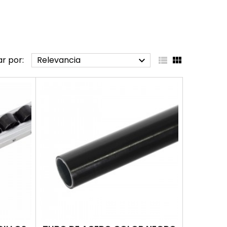
ar por:
Relevancia


