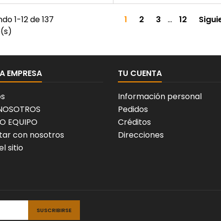
do 1-12 de 137
1
2
3
…
12
Sigui
o(s)
A EMPRESA
TU CUENTA
os
Información personal
 NOSOTROS
Pedidos
O EQUIPO
Créditos
ar con nosotros
Direcciones
l sitio