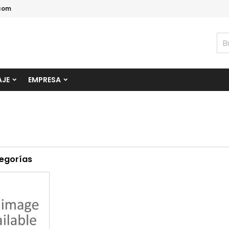
com
AJE
EMPRESA
egorías