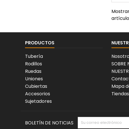
Mostran
artícul
PRODUCTOS
NUESTR
Tubería
Nosotr
Rodillos
SOBRE
Ruedas
NUESTR
Uniones
Contact
Cubiertas
Mapa de
Accesorios
Tiendas
Sujetadores
BOLETÍN DE NOTICIAS