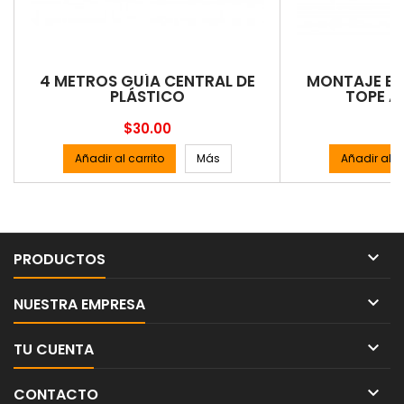
4 METROS GUÍA CENTRAL DE
MONTAJE EN
PLÁSTICO
TOPE A
Precio
P
$30.00
$
Añadir al carrito
Más
Añadir al ca

PRODUCTOS

NUESTRA EMPRESA

TU CUENTA

CONTACTO