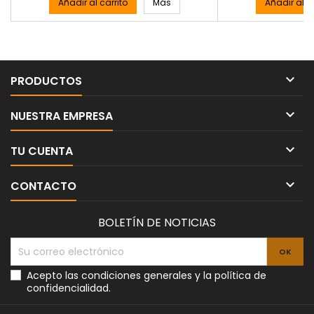
Añadir al carrito
Más
Añadir al ca

PRODUCTOS

NUESTRA EMPRESA

TU CUENTA

CONTACTO
BOLETÍN DE NOTICIAS
Acepto las condiciones generales y la política de
confidencialidad.