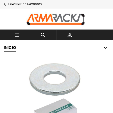
Teléfono:
6644209927



INICIO