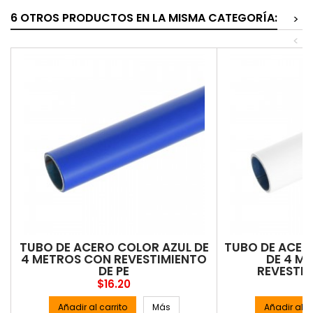
6 OTROS PRODUCTOS EN LA MISMA CATEGORÍA:
>
<
TUBO DE ACERO COLOR AZUL DE
TUBO DE ACER
4 METROS CON REVESTIMIENTO
DE 4 M
DE PE
REVESTIM
Precio
P
$16.20
$
Añadir al carrito
Más
Añadir al ca