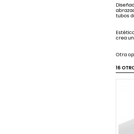
Diseñad
abrazad
tubos 
Estétic
crea un
Otra op
16 OTR