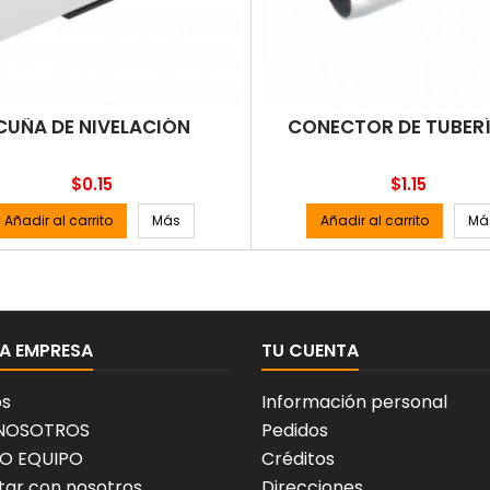
CUÑA DE NIVELACIÓN
CONECTOR DE TUBERÍ
Precio
Precio
$0.15
$1.15
Añadir al carrito
Más
Añadir al carrito
Má
A EMPRESA
TU CUENTA
os
Información personal
 NOSOTROS
Pedidos
O EQUIPO
Créditos
ar con nosotros
Direcciones