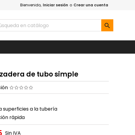
Bienvenido,
Iniciar sesión
o
Crear una cuenta

zadera de tubo simple
ción
 superficies a la tubería
ción rápida
5
Sin IVA