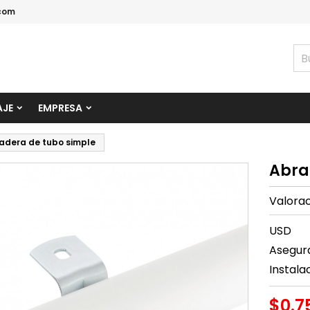
com
AJE
EMPRESA
adera de tubo simple
Abra
Valora
USD
Asegura
Instala
$0.7