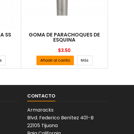
A SS
GOMA DE PARACHOQUES DE
PERCH
ESQUINA
Precio
$3.50
s
Añadir al carrito
Más
Añad
CONTACTO
Armaracks
Blvd. Federico Benítez 401-B
22105 Tijuana
Baja California