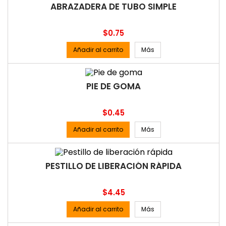
ABRAZADERA DE TUBO SIMPLE
Precio
$0.75
Añadir al carrito
Más
PIE DE GOMA
Precio
$0.45
Añadir al carrito
Más
PESTILLO DE LIBERACIÓN RÁPIDA
Precio
$4.45
Añadir al carrito
Más