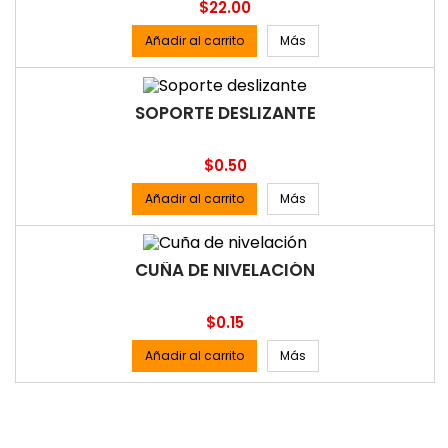
Precio
$22.00
Añadir al carrito
Más
SOPORTE DESLIZANTE
Precio
$0.50
Añadir al carrito
Más
CUÑA DE NIVELACIÓN
Precio
$0.15
Añadir al carrito
Más