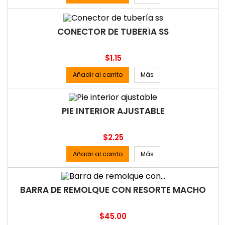
CONECTOR DE TUBERÍA SS
Precio
$1.15
Añadir al carrito
Más
PIE INTERIOR AJUSTABLE
Precio
$2.25
Añadir al carrito
Más
BARRA DE REMOLQUE CON RESORTE MACHO
Precio
$45.00