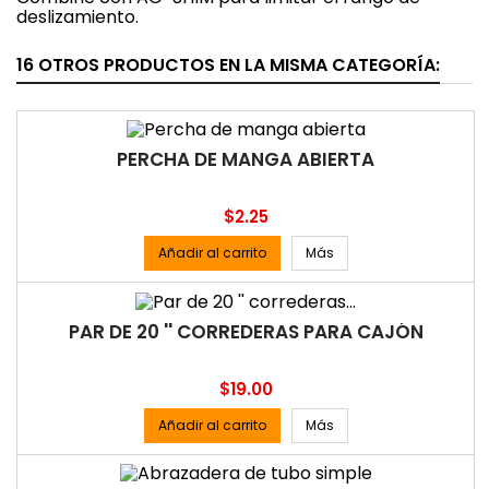
deslizamiento.
16 OTROS PRODUCTOS EN LA MISMA CATEGORÍA:
PERCHA DE MANGA ABIERTA
Precio
$2.25
Añadir al carrito
Más
PAR DE 20 '' CORREDERAS PARA CAJÓN
Precio
$19.00
Añadir al carrito
Más