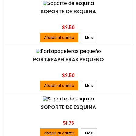
SOPORTE DE ESQUINA
Precio
$2.50
Añadir al carrito
Más
PORTAPAPELERAS PEQUEÑO
Precio
$2.50
Añadir al carrito
Más
SOPORTE DE ESQUINA
Precio
$1.75
Añadir al carrito
Más