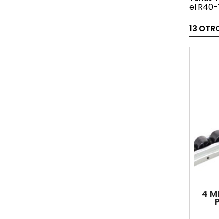
el R40-
13 OTR
4 M