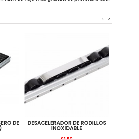
<
>
CERO DE
DESACELERADOR DE RODILLOS
TOPE D
)
INOXIDABLE
Precio