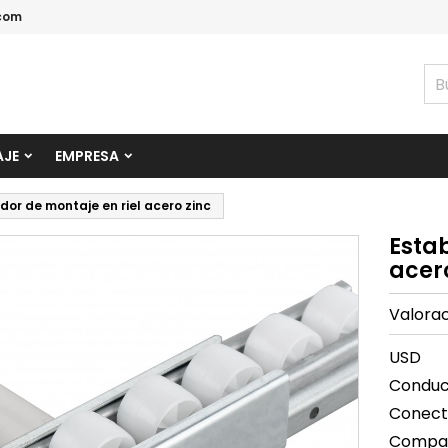
com
AJE
EMPRESA
dor de montaje en riel acero zinc
Estab
acer
Valora
USD
Conduct
Conecte
Compati