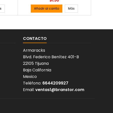
$1.50
s
Añadir al carrito
Más
Añad
CONTACTO
Armaracks
Blvd. Federico Benítez 401-B
22105 Tijuana
Baja California
Mexico
Teléfono:
6644209927
Email:
ventas1@branstor.com