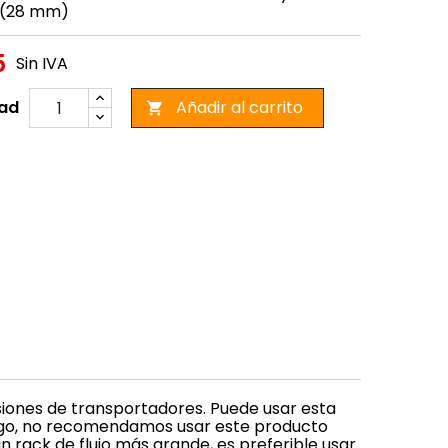
in (28 mm)
5
Sin IVA
ad
Añadir al carrito

iones de transportadores. Puede usar esta
argo, no recomendamos usar este producto
n rack de flujo más grande, es preferible usar