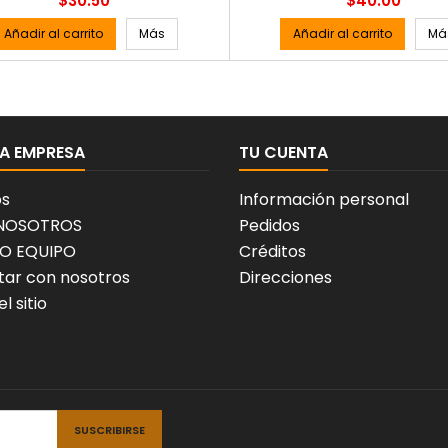
$30.50
$40.00
Añadir al carrito
Más
Añadir al carrito
Má
A EMPRESA
TU CUENTA
os
Información personal
 NOSOTROS
Pedidos
O EQUIPO
Créditos
ar con nosotros
Direcciones
l sitio