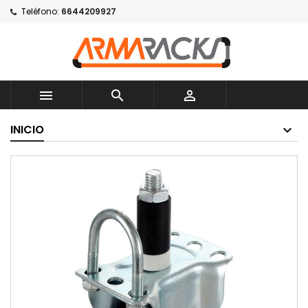
Teléfono:
6644209927



INICIO