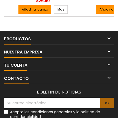
Precio
P
$26.50
$
Añadir al carrito
Más
Añadir al ca

PRODUCTOS

NUESTRA EMPRESA

TU CUENTA

CONTACTO
BOLETÍN DE NOTICIAS
Acepto las condiciones generales y la política de
confidencialidad.